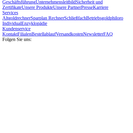
Geschäftsführung
Unternehmensleitbild
Sicherheit und
Zertifikate
Unsere Produkte
Unsere Partner
Presse
Karriere
Services
Altgoldrechner
Sparplan Rechner
Schließfach
Betriebsgold
philoro
Individual
Enzyklopädie
Kundenservice
Kontakt
Filialen
Bestellablauf
Versandkosten
Newsletter
FAQ
Folgen Sie uns: