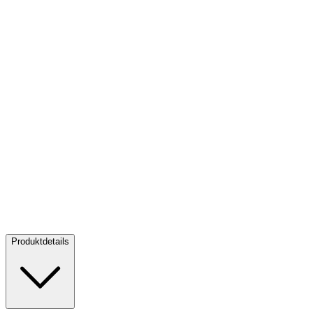
Gold Australia's First Gold Rush 1/4 oz PP - 175th Anniversary -
2026
Gold Australia's First Gold Rush 1/4 oz PP - 175th Anniversary
- 2026
Kaufen:
1.175,00 €
Verkaufen:
975,00 €
Kaufen
Verkaufen
Produktdetails