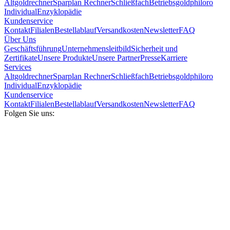
Altgoldrechner
Sparplan Rechner
Schließfach
Betriebsgold
philoro
Individual
Enzyklopädie
Kundenservice
Kontakt
Filialen
Bestellablauf
Versandkosten
Newsletter
FAQ
Über Uns
Geschäftsführung
Unternehmensleitbild
Sicherheit und
Zertifikate
Unsere Produkte
Unsere Partner
Presse
Karriere
Services
Altgoldrechner
Sparplan Rechner
Schließfach
Betriebsgold
philoro
Individual
Enzyklopädie
Kundenservice
Kontakt
Filialen
Bestellablauf
Versandkosten
Newsletter
FAQ
Folgen Sie uns: