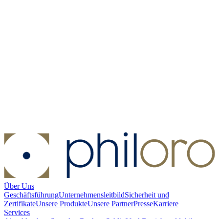
Gold Australia's First Gold Rush 1 oz PP - 175th Anniversary -
2026
Gold Australia's First Gold Rush 1 oz PP - 175th Anniversary -
2026
Kaufen:
4.450,00 €
Verkaufen:
3.800,00 €
Kaufen
Verkaufen
Über Uns
Geschäftsführung
Unternehmensleitbild
Sicherheit und
Zertifikate
Unsere Produkte
Unsere Partner
Presse
Karriere
Services