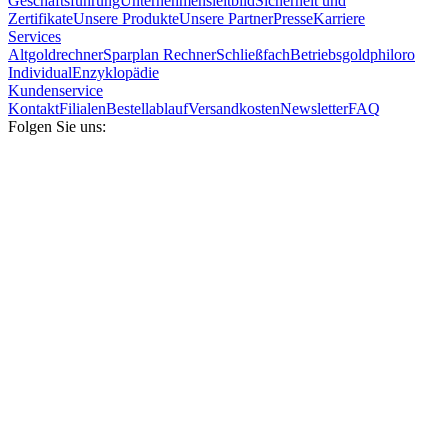
Geschäftsführung
Unternehmensleitbild
Sicherheit und
Zertifikate
Unsere Produkte
Unsere Partner
Presse
Karriere
Services
Altgoldrechner
Sparplan Rechner
Schließfach
Betriebsgold
philoro
Individual
Enzyklopädie
Kundenservice
Kontakt
Filialen
Bestellablauf
Versandkosten
Newsletter
FAQ
Folgen Sie uns: