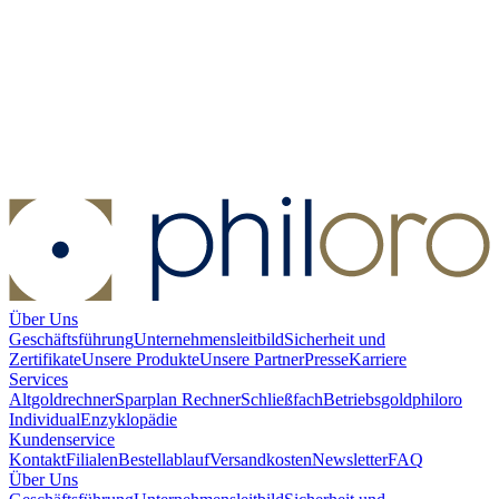
Münzkapsel - Münzdurchmesser 39 mm
Münzkapsel -
Münzdurchmesser 39 mm
Kaufen:
1,00 €
Kaufen
Über Uns
Geschäftsführung
Unternehmensleitbild
Sicherheit und
Zertifikate
Unsere Produkte
Unsere Partner
Presse
Karriere
Services
Altgoldrechner
Sparplan Rechner
Schließfach
Betriebsgold
philoro
Individual
Enzyklopädie
Kundenservice
Kontakt
Filialen
Bestellablauf
Versandkosten
Newsletter
FAQ
Über Uns