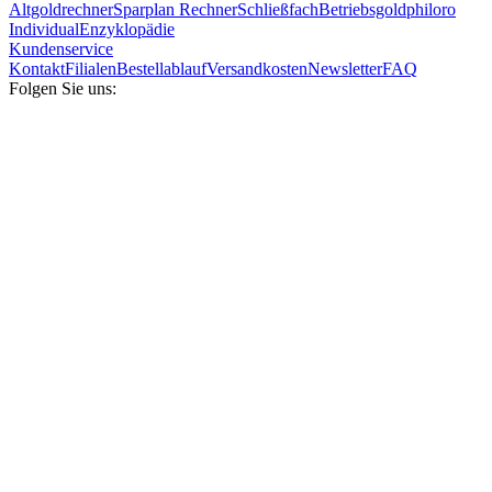
Altgoldrechner
Sparplan Rechner
Schließfach
Betriebsgold
philoro
Individual
Enzyklopädie
Kundenservice
Kontakt
Filialen
Bestellablauf
Versandkosten
Newsletter
FAQ
Folgen Sie uns: