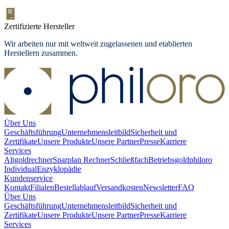
Zertifizierte Hersteller
Wir arbeiten nur mit weltweit zugelassenen und etablierten
Herstellern zusammen.
Über Uns
Geschäftsführung
Unternehmensleitbild
Sicherheit und
Zertifikate
Unsere Produkte
Unsere Partner
Presse
Karriere
Services
Altgoldrechner
Sparplan Rechner
Schließfach
Betriebsgold
philoro
Individual
Enzyklopädie
Kundenservice
Kontakt
Filialen
Bestellablauf
Versandkosten
Newsletter
FAQ
Über Uns
Geschäftsführung
Unternehmensleitbild
Sicherheit und
Zertifikate
Unsere Produkte
Unsere Partner
Presse
Karriere
Services