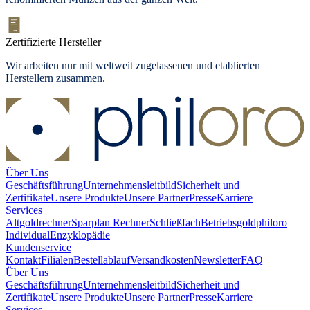
Zertifizierte Hersteller
Wir arbeiten nur mit weltweit zugelassenen und etablierten
Herstellern zusammen.
Über Uns
Geschäftsführung
Unternehmensleitbild
Sicherheit und
Zertifikate
Unsere Produkte
Unsere Partner
Presse
Karriere
Services
Altgoldrechner
Sparplan Rechner
Schließfach
Betriebsgold
philoro
Individual
Enzyklopädie
Kundenservice
Kontakt
Filialen
Bestellablauf
Versandkosten
Newsletter
FAQ
Über Uns
Geschäftsführung
Unternehmensleitbild
Sicherheit und
Zertifikate
Unsere Produkte
Unsere Partner
Presse
Karriere
Services