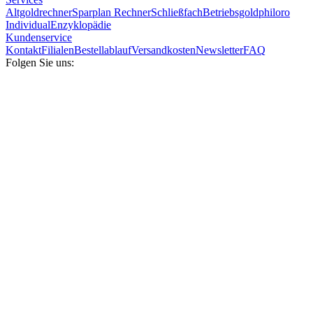
Altgoldrechner
Sparplan Rechner
Schließfach
Betriebsgold
philoro
Individual
Enzyklopädie
Kundenservice
Kontakt
Filialen
Bestellablauf
Versandkosten
Newsletter
FAQ
Folgen Sie uns: