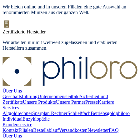
Wir bieten
online und in unseren Filialen
eine gute Auswahl an
renommierten Münzen aus der ganzen Welt.
Zertifizierte Hersteller
Wir arbeiten nur mit weltweit zugelassenen und etablierten
Herstellern zusammen.
Über Uns
Geschäftsführung
Unternehmensleitbild
Sicherheit und
Zertifikate
Unsere Produkte
Unsere Partner
Presse
Karriere
Services
Altgoldrechner
Sparplan Rechner
Schließfach
Betriebsgold
philoro
Individual
Enzyklopädie
Kundenservice
Kontakt
Filialen
Bestellablauf
Versandkosten
Newsletter
FAQ
Über Uns