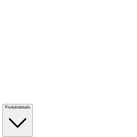
Silber Tiffany Art Portals - Milan & Prague 3 oz - 2026
Silber
Tiffany Art Portals - Milan & Prague 3 oz - 2026
Kaufen:
695,00 €
Kaufen
Produktdetails