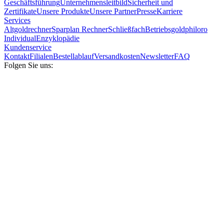
Geschäftsführung
Unternehmensleitbild
Sicherheit und
Zertifikate
Unsere Produkte
Unsere Partner
Presse
Karriere
Services
Altgoldrechner
Sparplan Rechner
Schließfach
Betriebsgold
philoro
Individual
Enzyklopädie
Kundenservice
Kontakt
Filialen
Bestellablauf
Versandkosten
Newsletter
FAQ
Folgen Sie uns: