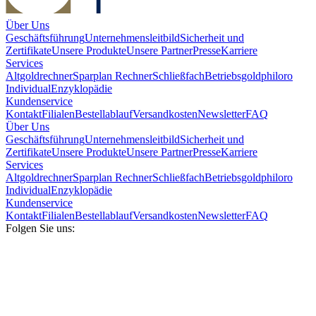
Über Uns
Geschäftsführung
Unternehmensleitbild
Sicherheit und
Zertifikate
Unsere Produkte
Unsere Partner
Presse
Karriere
Services
Altgoldrechner
Sparplan Rechner
Schließfach
Betriebsgold
philoro
Individual
Enzyklopädie
Kundenservice
Kontakt
Filialen
Bestellablauf
Versandkosten
Newsletter
FAQ
Über Uns
Geschäftsführung
Unternehmensleitbild
Sicherheit und
Zertifikate
Unsere Produkte
Unsere Partner
Presse
Karriere
Services
Altgoldrechner
Sparplan Rechner
Schließfach
Betriebsgold
philoro
Individual
Enzyklopädie
Kundenservice
Kontakt
Filialen
Bestellablauf
Versandkosten
Newsletter
FAQ
Folgen Sie uns: