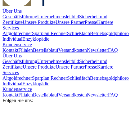
Über Uns
Geschäftsführung
Unternehmensleitbild
Sicherheit und
Zertifikate
Unsere Produkte
Unsere Partner
Presse
Karriere
Services
Altgoldrechner
Sparplan Rechner
Schließfach
Betriebsgold
philoro
Individual
Enzyklopädie
Kundenservice
Kontakt
Filialen
Bestellablauf
Versandkosten
Newsletter
FAQ
Über Uns
Geschäftsführung
Unternehmensleitbild
Sicherheit und
Zertifikate
Unsere Produkte
Unsere Partner
Presse
Karriere
Services
Altgoldrechner
Sparplan Rechner
Schließfach
Betriebsgold
philoro
Individual
Enzyklopädie
Kundenservice
Kontakt
Filialen
Bestellablauf
Versandkosten
Newsletter
FAQ
Folgen Sie uns: