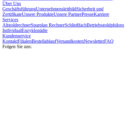
Über Uns
Geschäftsführung
Unternehmensleitbild
Sicherheit und
Zertifikate
Unsere Produkte
Unsere Partner
Presse
Karriere
Services
Altgoldrechner
Sparplan Rechner
Schließfach
Betriebsgold
philoro
Individual
Enzyklopädie
Kundenservice
Kontakt
Filialen
Bestellablauf
Versandkosten
Newsletter
FAQ
Folgen Sie uns: