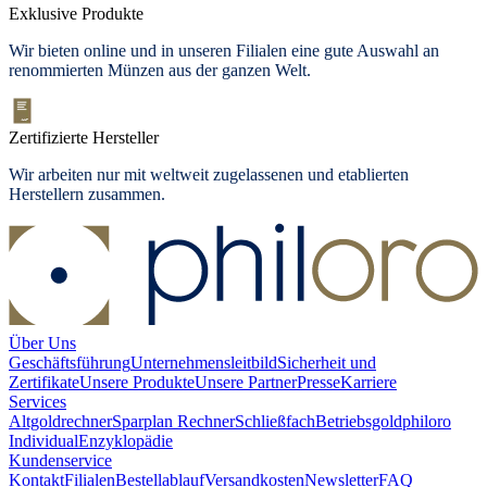
Exklusive Produkte
Wir bieten
online und in unseren Filialen
eine gute Auswahl an
renommierten Münzen aus der ganzen Welt.
Zertifizierte Hersteller
Wir arbeiten nur mit weltweit zugelassenen und etablierten
Herstellern zusammen.
Über Uns
Geschäftsführung
Unternehmensleitbild
Sicherheit und
Zertifikate
Unsere Produkte
Unsere Partner
Presse
Karriere
Services
Altgoldrechner
Sparplan Rechner
Schließfach
Betriebsgold
philoro
Individual
Enzyklopädie
Kundenservice
Kontakt
Filialen
Bestellablauf
Versandkosten
Newsletter
FAQ