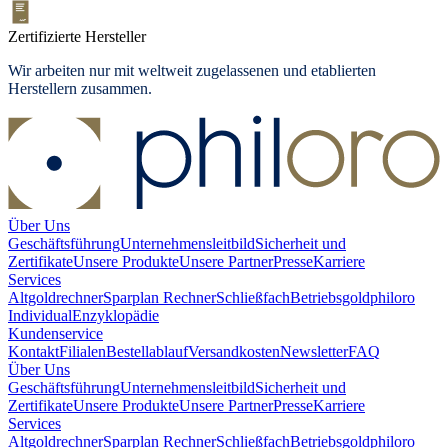
Zertifizierte Hersteller
Wir arbeiten nur mit weltweit zugelassenen und etablierten
Herstellern zusammen.
Über Uns
Geschäftsführung
Unternehmensleitbild
Sicherheit und
Zertifikate
Unsere Produkte
Unsere Partner
Presse
Karriere
Services
Altgoldrechner
Sparplan Rechner
Schließfach
Betriebsgold
philoro
Individual
Enzyklopädie
Kundenservice
Kontakt
Filialen
Bestellablauf
Versandkosten
Newsletter
FAQ
Über Uns
Geschäftsführung
Unternehmensleitbild
Sicherheit und
Zertifikate
Unsere Produkte
Unsere Partner
Presse
Karriere
Services
Altgoldrechner
Sparplan Rechner
Schließfach
Betriebsgold
philoro