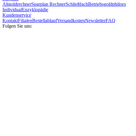
Altgoldrechner
Sparplan Rechner
Schließfach
Betriebsgold
philoro
Individual
Enzyklopädie
Kundenservice
Kontakt
Filialen
Bestellablauf
Versandkosten
Newsletter
FAQ
Folgen Sie uns: