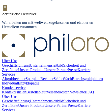
Zertifizierte Hersteller
Wir arbeiten nur mit weltweit zugelassenen und etablierten
Herstellern zusammen.
Über Uns
Geschäftsführung
Unternehmensleitbild
Sicherheit und
Zertifikate
Unsere Produkte
Unsere Partner
Presse
Karriere
Services
Altgoldrechner
Sparplan Rechner
Schließfach
Betriebsgold
philoro
Individual
Enzyklopädie
Kundenservice
Kontakt
Filialen
Bestellablauf
Versandkosten
Newsletter
FAQ
Über Uns
Geschäftsführung
Unternehmensleitbild
Sicherheit und
Zertifikate
Unsere Produkte
Unsere Partner
Presse
Karriere
Services