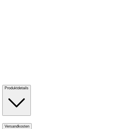
Gold Santa Claus 0,5 g
Gold Santa Claus 0,5 g
Kaufen:
99,50 €
Kaufen
Produktdetails
Versandkosten