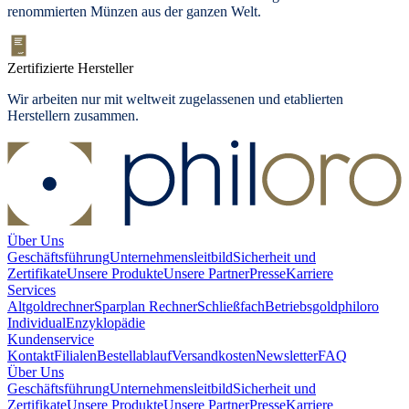
renommierten Münzen aus der ganzen Welt.
Zertifizierte Hersteller
Wir arbeiten nur mit weltweit zugelassenen und etablierten
Herstellern zusammen.
Über Uns
Geschäftsführung
Unternehmensleitbild
Sicherheit und
Zertifikate
Unsere Produkte
Unsere Partner
Presse
Karriere
Services
Altgoldrechner
Sparplan Rechner
Schließfach
Betriebsgold
philoro
Individual
Enzyklopädie
Kundenservice
Kontakt
Filialen
Bestellablauf
Versandkosten
Newsletter
FAQ
Über Uns
Geschäftsführung
Unternehmensleitbild
Sicherheit und
Zertifikate
Unsere Produkte
Unsere Partner
Presse
Karriere