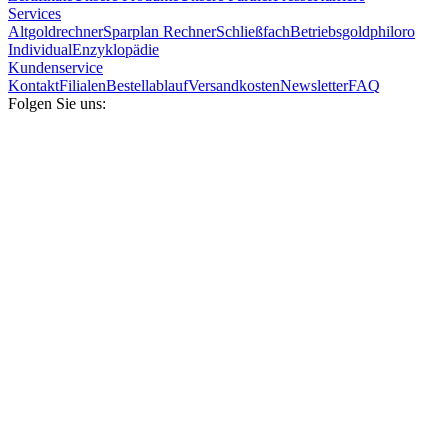
Services
Altgoldrechner
Sparplan Rechner
Schließfach
Betriebsgold
philoro
Individual
Enzyklopädie
Kundenservice
Kontakt
Filialen
Bestellablauf
Versandkosten
Newsletter
FAQ
Folgen Sie uns: