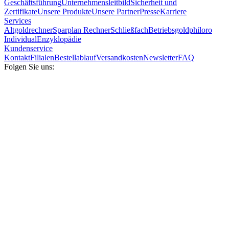
Geschäftsführung
Unternehmensleitbild
Sicherheit und
Zertifikate
Unsere Produkte
Unsere Partner
Presse
Karriere
Services
Altgoldrechner
Sparplan Rechner
Schließfach
Betriebsgold
philoro
Individual
Enzyklopädie
Kundenservice
Kontakt
Filialen
Bestellablauf
Versandkosten
Newsletter
FAQ
Folgen Sie uns: