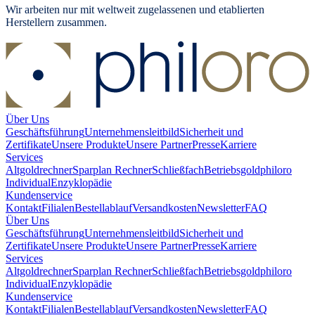
Wir arbeiten nur mit weltweit zugelassenen und etablierten
Herstellern zusammen.
Über Uns
Geschäftsführung
Unternehmensleitbild
Sicherheit und
Zertifikate
Unsere Produkte
Unsere Partner
Presse
Karriere
Services
Altgoldrechner
Sparplan Rechner
Schließfach
Betriebsgold
philoro
Individual
Enzyklopädie
Kundenservice
Kontakt
Filialen
Bestellablauf
Versandkosten
Newsletter
FAQ
Über Uns
Geschäftsführung
Unternehmensleitbild
Sicherheit und
Zertifikate
Unsere Produkte
Unsere Partner
Presse
Karriere
Services
Altgoldrechner
Sparplan Rechner
Schließfach
Betriebsgold
philoro
Individual
Enzyklopädie
Kundenservice
Kontakt
Filialen
Bestellablauf
Versandkosten
Newsletter
FAQ