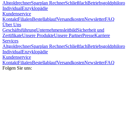
Altgoldrechner
Sparplan Rechner
Schließfach
Betriebsgold
philoro
Individual
Enzyklopädie
Kundenservice
Kontakt
Filialen
Bestellablauf
Versandkosten
Newsletter
FAQ
Über Uns
Geschäftsführung
Unternehmensleitbild
Sicherheit und
Zertifikate
Unsere Produkte
Unsere Partner
Presse
Karriere
Services
Altgoldrechner
Sparplan Rechner
Schließfach
Betriebsgold
philoro
Individual
Enzyklopädie
Kundenservice
Kontakt
Filialen
Bestellablauf
Versandkosten
Newsletter
FAQ
Folgen Sie uns: