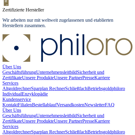
Zertifizierte Hersteller
Wir arbeiten nur mit weltweit zugelassenen und etablierten
Herstellern zusammen.
Über Uns
Geschäftsführung
Unternehmensleitbild
Sicherheit und
Zertifikate
Unsere Produkte
Unsere Partner
Presse
Karriere
Services
Altgoldrechner
Sparplan Rechner
Schließfach
Betriebsgold
philoro
Individual
Enzyklopädie
Kundenservice
Kontakt
Filialen
Bestellablauf
Versandkosten
Newsletter
FAQ
Über Uns
Geschäftsführung
Unternehmensleitbild
Sicherheit und
Zertifikate
Unsere Produkte
Unsere Partner
Presse
Karriere
Services
Altgoldrechner
Sparplan Rechner
Schließfach
Betriebsgold
philoro