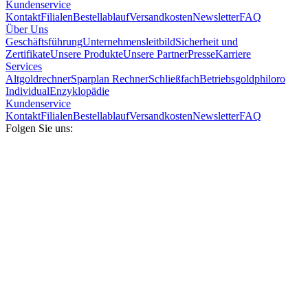
Kundenservice
Kontakt
Filialen
Bestellablauf
Versandkosten
Newsletter
FAQ
Über Uns
Geschäftsführung
Unternehmensleitbild
Sicherheit und
Zertifikate
Unsere Produkte
Unsere Partner
Presse
Karriere
Services
Altgoldrechner
Sparplan Rechner
Schließfach
Betriebsgold
philoro
Individual
Enzyklopädie
Kundenservice
Kontakt
Filialen
Bestellablauf
Versandkosten
Newsletter
FAQ
Folgen Sie uns: