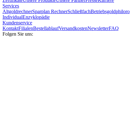
Zertifikate
Unsere Produkte
Unsere Partner
Presse
Karriere
Services
Altgoldrechner
Sparplan Rechner
Schließfach
Betriebsgold
philoro
Individual
Enzyklopädie
Kundenservice
Kontakt
Filialen
Bestellablauf
Versandkosten
Newsletter
FAQ
Folgen Sie uns: