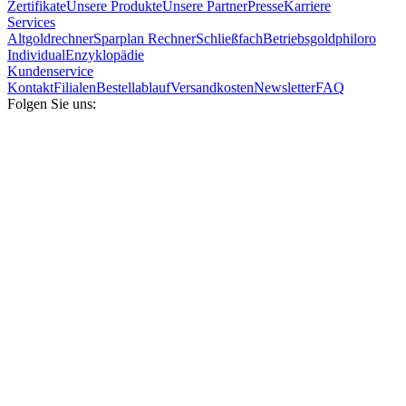
Zertifikate
Unsere Produkte
Unsere Partner
Presse
Karriere
Services
Altgoldrechner
Sparplan Rechner
Schließfach
Betriebsgold
philoro
Individual
Enzyklopädie
Kundenservice
Kontakt
Filialen
Bestellablauf
Versandkosten
Newsletter
FAQ
Folgen Sie uns: