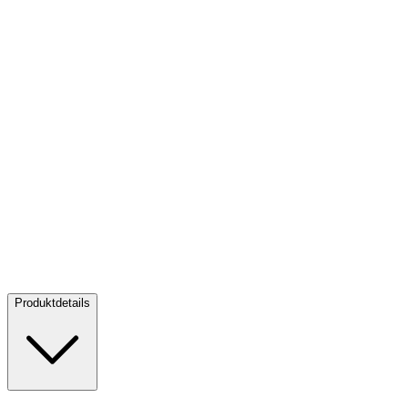
Gold Leopard 1/4 oz PP - Big Five Serie II - 2023
Gold Leopard 1/4
oz PP - Big Five Serie II - 2023
Verkaufen:
965,00 €
Verkaufen
Produktdetails