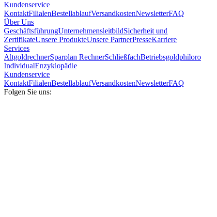
Kundenservice
Kontakt
Filialen
Bestellablauf
Versandkosten
Newsletter
FAQ
Über Uns
Geschäftsführung
Unternehmensleitbild
Sicherheit und
Zertifikate
Unsere Produkte
Unsere Partner
Presse
Karriere
Services
Altgoldrechner
Sparplan Rechner
Schließfach
Betriebsgold
philoro
Individual
Enzyklopädie
Kundenservice
Kontakt
Filialen
Bestellablauf
Versandkosten
Newsletter
FAQ
Folgen Sie uns: