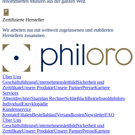
renommierten Münzen aus der ganzen Welt.
Zertifizierte Hersteller
Wir arbeiten nur mit weltweit zugelassenen und etablierten
Herstellern zusammen.
Über Uns
Geschäftsführung
Unternehmensleitbild
Sicherheit und
Zertifikate
Unsere Produkte
Unsere Partner
Presse
Karriere
Services
Altgoldrechner
Sparplan Rechner
Schließfach
Betriebsgold
philoro
Individual
Enzyklopädie
Kundenservice
Kontakt
Filialen
Bestellablauf
Versandkosten
Newsletter
FAQ
Über Uns
Geschäftsführung
Unternehmensleitbild
Sicherheit und
Zertifikate
Unsere Produkte
Unsere Partner
Presse
Karriere