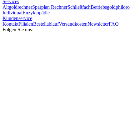
Services
Altgoldrechner
Sparplan Rechner
Schließfach
Betriebsgold
philoro
Individual
Enzyklopädie
Kundenservice
Kontakt
Filialen
Bestellablauf
Versandkosten
Newsletter
FAQ
Folgen Sie uns: