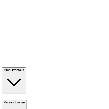
Gold Löwe 1/4 oz PP - Big Five Serie II - 2022
Gold Löwe 1/4 oz
PP - Big Five Serie II - 2022
Verkaufen:
985,00 €
Verkaufen
Produktdetails
Versandkosten