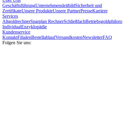
Über Uns
Geschäftsführung
Unternehmensleitbild
Sicherheit und
Zertifikate
Unsere Produkte
Unsere Partner
Presse
Karriere
Services
Altgoldrechner
Sparplan Rechner
Schließfach
Betriebsgold
philoro
Individual
Enzyklopädie
Kundenservice
Kontakt
Filialen
Bestellablauf
Versandkosten
Newsletter
FAQ
Folgen Sie uns: