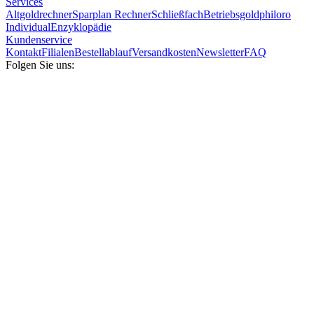
Services
Altgoldrechner
Sparplan Rechner
Schließfach
Betriebsgold
philoro
Individual
Enzyklopädie
Kundenservice
Kontakt
Filialen
Bestellablauf
Versandkosten
Newsletter
FAQ
Folgen Sie uns: