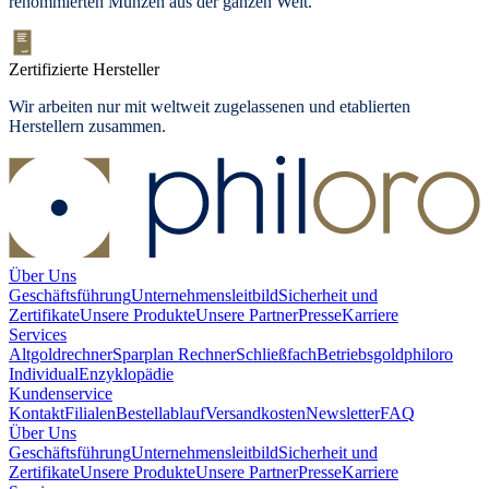
renommierten Münzen aus der ganzen Welt.
Zertifizierte Hersteller
Wir arbeiten nur mit weltweit zugelassenen und etablierten
Herstellern zusammen.
Über Uns
Geschäftsführung
Unternehmensleitbild
Sicherheit und
Zertifikate
Unsere Produkte
Unsere Partner
Presse
Karriere
Services
Altgoldrechner
Sparplan Rechner
Schließfach
Betriebsgold
philoro
Individual
Enzyklopädie
Kundenservice
Kontakt
Filialen
Bestellablauf
Versandkosten
Newsletter
FAQ
Über Uns
Geschäftsführung
Unternehmensleitbild
Sicherheit und
Zertifikate
Unsere Produkte
Unsere Partner
Presse
Karriere