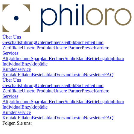
Über Uns
Geschäftsführung
Unternehmensleitbild
Sicherheit und
Zertifikate
Unsere Produkte
Unsere Partner
Presse
Karriere
Services
Altgoldrechner
Sparplan Rechner
Schließfach
Betriebsgold
philoro
Individual
Enzyklopädie
Kundenservice
Kontakt
Filialen
Bestellablauf
Versandkosten
Newsletter
FAQ
Über Uns
Geschäftsführung
Unternehmensleitbild
Sicherheit und
Zertifikate
Unsere Produkte
Unsere Partner
Presse
Karriere
Services
Altgoldrechner
Sparplan Rechner
Schließfach
Betriebsgold
philoro
Individual
Enzyklopädie
Kundenservice
Kontakt
Filialen
Bestellablauf
Versandkosten
Newsletter
FAQ
Folgen Sie uns: