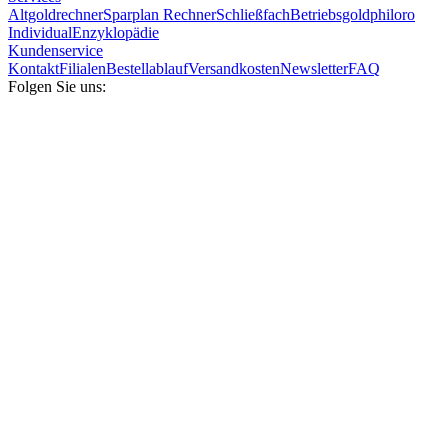
Altgoldrechner
Sparplan Rechner
Schließfach
Betriebsgold
philoro
Individual
Enzyklopädie
Kundenservice
Kontakt
Filialen
Bestellablauf
Versandkosten
Newsletter
FAQ
Folgen Sie uns: