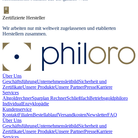
Zertifizierte Hersteller
Wir arbeiten nur mit weltweit zugelassenen und etablierten
Herstellern zusammen.
Über Uns
Geschäftsführung
Unternehmensleitbild
Sicherheit und
Zertifikate
Unsere Produkte
Unsere Partner
Presse
Karriere
Services
Altgoldrechner
Sparplan Rechner
Schließfach
Betriebsgold
philoro
Individual
Enzyklopädie
Kundenservice
Kontakt
Filialen
Bestellablauf
Versandkosten
Newsletter
FAQ
Über Uns
Geschäftsführung
Unternehmensleitbild
Sicherheit und
Zertifikate
Unsere Produkte
Unsere Partner
Presse
Karriere
Services