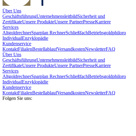
Über Uns
Geschäftsführung
Unternehmensleitbild
Sicherheit und
Zertifikate
Unsere Produkte
Unsere Partner
Presse
Karriere
Services
Altgoldrechner
Sparplan Rechner
Schließfach
Betriebsgold
philoro
Individual
Enzyklopädie
Kundenservice
Kontakt
Filialen
Bestellablauf
Versandkosten
Newsletter
FAQ
Über Uns
Geschäftsführung
Unternehmensleitbild
Sicherheit und
Zertifikate
Unsere Produkte
Unsere Partner
Presse
Karriere
Services
Altgoldrechner
Sparplan Rechner
Schließfach
Betriebsgold
philoro
Individual
Enzyklopädie
Kundenservice
Kontakt
Filialen
Bestellablauf
Versandkosten
Newsletter
FAQ
Folgen Sie uns: