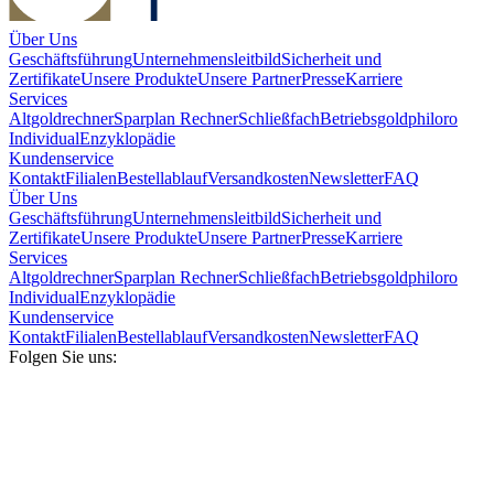
Über Uns
Geschäftsführung
Unternehmensleitbild
Sicherheit und
Zertifikate
Unsere Produkte
Unsere Partner
Presse
Karriere
Services
Altgoldrechner
Sparplan Rechner
Schließfach
Betriebsgold
philoro
Individual
Enzyklopädie
Kundenservice
Kontakt
Filialen
Bestellablauf
Versandkosten
Newsletter
FAQ
Über Uns
Geschäftsführung
Unternehmensleitbild
Sicherheit und
Zertifikate
Unsere Produkte
Unsere Partner
Presse
Karriere
Services
Altgoldrechner
Sparplan Rechner
Schließfach
Betriebsgold
philoro
Individual
Enzyklopädie
Kundenservice
Kontakt
Filialen
Bestellablauf
Versandkosten
Newsletter
FAQ
Folgen Sie uns: