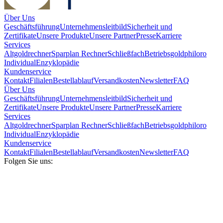
Über Uns
Geschäftsführung
Unternehmensleitbild
Sicherheit und
Zertifikate
Unsere Produkte
Unsere Partner
Presse
Karriere
Services
Altgoldrechner
Sparplan Rechner
Schließfach
Betriebsgold
philoro
Individual
Enzyklopädie
Kundenservice
Kontakt
Filialen
Bestellablauf
Versandkosten
Newsletter
FAQ
Über Uns
Geschäftsführung
Unternehmensleitbild
Sicherheit und
Zertifikate
Unsere Produkte
Unsere Partner
Presse
Karriere
Services
Altgoldrechner
Sparplan Rechner
Schließfach
Betriebsgold
philoro
Individual
Enzyklopädie
Kundenservice
Kontakt
Filialen
Bestellablauf
Versandkosten
Newsletter
FAQ
Folgen Sie uns: