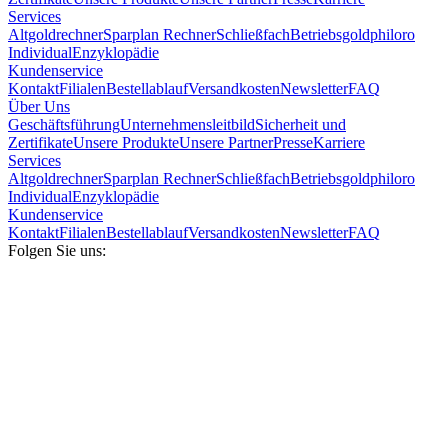
Services
Altgoldrechner
Sparplan Rechner
Schließfach
Betriebsgold
philoro
Individual
Enzyklopädie
Kundenservice
Kontakt
Filialen
Bestellablauf
Versandkosten
Newsletter
FAQ
Über Uns
Geschäftsführung
Unternehmensleitbild
Sicherheit und
Zertifikate
Unsere Produkte
Unsere Partner
Presse
Karriere
Services
Altgoldrechner
Sparplan Rechner
Schließfach
Betriebsgold
philoro
Individual
Enzyklopädie
Kundenservice
Kontakt
Filialen
Bestellablauf
Versandkosten
Newsletter
FAQ
Folgen Sie uns: