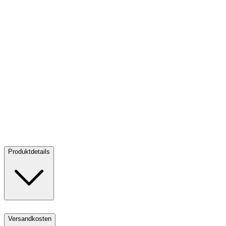
Gold Sovereign PP - Perth Mint 2026
Gold Sovereign PP - Perth
Mint 2026
Kaufen:
1.065,00 €
Verkaufen:
885,00 €
Kaufen
Verkaufen
Produktdetails
Versandkosten