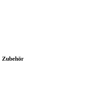
Gold Sovereign 3 Coin Set PP - Perth Mint 2026
Gold Sovereign 3
Coin Set PP - Perth Mint 2026
Kaufen:
1.860,00 €
Verkaufen:
1.590,00 €
Kaufen
Verkaufen
Zubehör
Neu