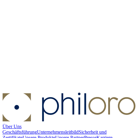
Gold Quarter Sovereign PP - Perth Mint 2026
Gold Quarter
Sovereign PP - Perth Mint 2026
Kaufen:
300,00 €
Verkaufen:
240,00 €
Kaufen
Verkaufen
Über Uns
Geschäftsführung
Unternehmensleitbild
Sicherheit und
Zertifikate
Unsere Produkte
Unsere Partner
Presse
Karriere