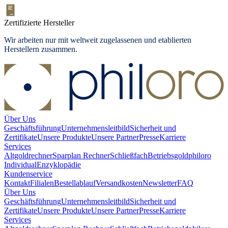
Zertifizierte Hersteller
Wir arbeiten nur mit weltweit zugelassenen und etablierten
Herstellern zusammen.
Über Uns
Geschäftsführung
Unternehmensleitbild
Sicherheit und
Zertifikate
Unsere Produkte
Unsere Partner
Presse
Karriere
Services
Altgoldrechner
Sparplan Rechner
Schließfach
Betriebsgold
philoro
Individual
Enzyklopädie
Kundenservice
Kontakt
Filialen
Bestellablauf
Versandkosten
Newsletter
FAQ
Über Uns
Geschäftsführung
Unternehmensleitbild
Sicherheit und
Zertifikate
Unsere Produkte
Unsere Partner
Presse
Karriere
Services