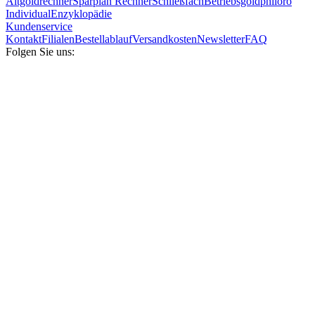
Altgoldrechner
Sparplan Rechner
Schließfach
Betriebsgold
philoro
Individual
Enzyklopädie
Kundenservice
Kontakt
Filialen
Bestellablauf
Versandkosten
Newsletter
FAQ
Folgen Sie uns: