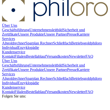
Über Uns
Geschäftsführung
Unternehmensleitbild
Sicherheit und
Zertifikate
Unsere Produkte
Unsere Partner
Presse
Karriere
Services
Altgoldrechner
Sparplan Rechner
Schließfach
Betriebsgold
philoro
Individual
Enzyklopädie
Kundenservice
Kontakt
Filialen
Bestellablauf
Versandkosten
Newsletter
FAQ
Über Uns
Geschäftsführung
Unternehmensleitbild
Sicherheit und
Zertifikate
Unsere Produkte
Unsere Partner
Presse
Karriere
Services
Altgoldrechner
Sparplan Rechner
Schließfach
Betriebsgold
philoro
Individual
Enzyklopädie
Kundenservice
Kontakt
Filialen
Bestellablauf
Versandkosten
Newsletter
FAQ
Folgen Sie uns: