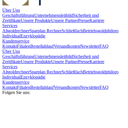
Über Uns
Geschäftsführung
Unternehmensleitbild
Sicherheit und
Zertifikate
Unsere Produkte
Unsere Partner
Presse
Karriere
Services
Altgoldrechner
Sparplan Rechner
Schließfach
Betriebsgold
philoro
Individual
Enzyklopädie
Kundenservice
Kontakt
Filialen
Bestellablauf
Versandkosten
Newsletter
FAQ
Über Uns
Geschäftsführung
Unternehmensleitbild
Sicherheit und
Zertifikate
Unsere Produkte
Unsere Partner
Presse
Karriere
Services
Altgoldrechner
Sparplan Rechner
Schließfach
Betriebsgold
philoro
Individual
Enzyklopädie
Kundenservice
Kontakt
Filialen
Bestellablauf
Versandkosten
Newsletter
FAQ
Folgen Sie uns: