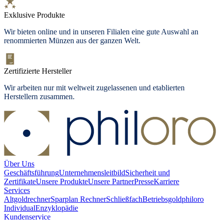
Exklusive Produkte
Wir bieten
online und in unseren Filialen
eine gute Auswahl an
renommierten Münzen aus der ganzen Welt.
Zertifizierte Hersteller
Wir arbeiten nur mit weltweit zugelassenen und etablierten
Herstellern zusammen.
Über Uns
Geschäftsführung
Unternehmensleitbild
Sicherheit und
Zertifikate
Unsere Produkte
Unsere Partner
Presse
Karriere
Services
Altgoldrechner
Sparplan Rechner
Schließfach
Betriebsgold
philoro
Individual
Enzyklopädie
Kundenservice