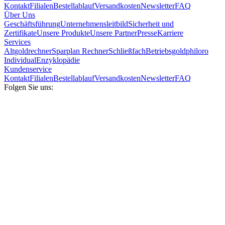
Kontakt
Filialen
Bestellablauf
Versandkosten
Newsletter
FAQ
Über Uns
Geschäftsführung
Unternehmensleitbild
Sicherheit und
Zertifikate
Unsere Produkte
Unsere Partner
Presse
Karriere
Services
Altgoldrechner
Sparplan Rechner
Schließfach
Betriebsgold
philoro
Individual
Enzyklopädie
Kundenservice
Kontakt
Filialen
Bestellablauf
Versandkosten
Newsletter
FAQ
Folgen Sie uns: