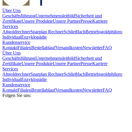
Über Uns
Geschäftsführung
Unternehmensleitbild
Sicherheit und
Zertifikate
Unsere Produkte
Unsere Partner
Presse
Karriere
Services
Altgoldrechner
Sparplan Rechner
Schließfach
Betriebsgold
philoro
Individual
Enzyklopädie
Kundenservice
Kontakt
Filialen
Bestellablauf
Versandkosten
Newsletter
FAQ
Über Uns
Geschäftsführung
Unternehmensleitbild
Sicherheit und
Zertifikate
Unsere Produkte
Unsere Partner
Presse
Karriere
Services
Altgoldrechner
Sparplan Rechner
Schließfach
Betriebsgold
philoro
Individual
Enzyklopädie
Kundenservice
Kontakt
Filialen
Bestellablauf
Versandkosten
Newsletter
FAQ
Folgen Sie uns: