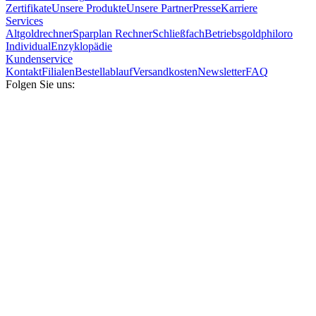
Zertifikate
Unsere Produkte
Unsere Partner
Presse
Karriere
Services
Altgoldrechner
Sparplan Rechner
Schließfach
Betriebsgold
philoro
Individual
Enzyklopädie
Kundenservice
Kontakt
Filialen
Bestellablauf
Versandkosten
Newsletter
FAQ
Folgen Sie uns: