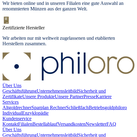
Wir bieten
online und in unseren Filialen
eine gute Auswahl an
renommierten Münzen aus der ganzen Welt.
Zertifizierte Hersteller
Wir arbeiten nur mit weltweit zugelassenen und etablierten
Herstellern zusammen.
Über Uns
Geschäftsführung
Unternehmensleitbild
Sicherheit und
Zertifikate
Unsere Produkte
Unsere Partner
Presse
Karriere
Services
Altgoldrechner
Sparplan Rechner
Schließfach
Betriebsgold
philoro
Individual
Enzyklopädie
Kundenservice
Kontakt
Filialen
Bestellablauf
Versandkosten
Newsletter
FAQ
Über Uns
Geschäftsführung
Unternehmensleitbild
Sicherheit und