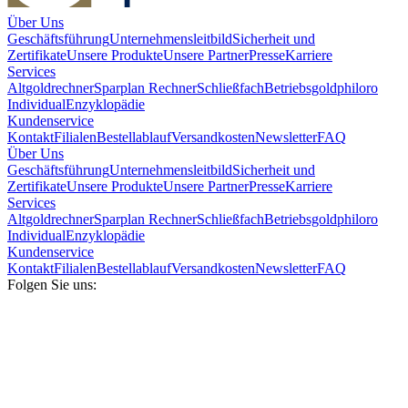
Über Uns
Geschäftsführung
Unternehmensleitbild
Sicherheit und
Zertifikate
Unsere Produkte
Unsere Partner
Presse
Karriere
Services
Altgoldrechner
Sparplan Rechner
Schließfach
Betriebsgold
philoro
Individual
Enzyklopädie
Kundenservice
Kontakt
Filialen
Bestellablauf
Versandkosten
Newsletter
FAQ
Über Uns
Geschäftsführung
Unternehmensleitbild
Sicherheit und
Zertifikate
Unsere Produkte
Unsere Partner
Presse
Karriere
Services
Altgoldrechner
Sparplan Rechner
Schließfach
Betriebsgold
philoro
Individual
Enzyklopädie
Kundenservice
Kontakt
Filialen
Bestellablauf
Versandkosten
Newsletter
FAQ
Folgen Sie uns: