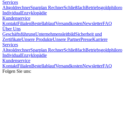
Services
Altgoldrechner
Sparplan Rechner
Schließfach
Betriebsgold
philoro
Individual
Enzyklopädie
Kundenservice
Kontakt
Filialen
Bestellablauf
Versandkosten
Newsletter
FAQ
Über Uns
Geschäftsführung
Unternehmensleitbild
Sicherheit und
Zertifikate
Unsere Produkte
Unsere Partner
Presse
Karriere
Services
Altgoldrechner
Sparplan Rechner
Schließfach
Betriebsgold
philoro
Individual
Enzyklopädie
Kundenservice
Kontakt
Filialen
Bestellablauf
Versandkosten
Newsletter
FAQ
Folgen Sie uns: