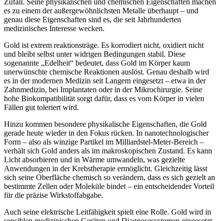
Zufall. Seine physikalischen und chemischen Eigenschaften machen
es zu einem der außergewöhnlichsten Metalle überhaupt – und
genau diese Eigenschaften sind es, die seit Jahrhunderten
medizinisches Interesse wecken.
Gold ist extrem reaktionsträge. Es korrodiert nicht, oxidiert nicht
und bleibt selbst unter widrigen Bedingungen stabil. Diese
sogenannte „Edelheit“ bedeutet, dass Gold im Körper kaum
unerwünschte chemische Reaktionen auslöst. Genau deshalb wird
es in der modernen Medizin seit Langem eingesetzt – etwa in der
Zahnmedizin, bei Implantaten oder in der Mikrochirurgie. Seine
hohe Biokompatibilität sorgt dafür, dass es vom Körper in vielen
Fällen gut toleriert wird.
Hinzu kommen besondere physikalische Eigenschaften, die Gold
gerade heute wieder in den Fokus rücken. In nanotechnologischer
Form – also als winzige Partikel im Milliardstel-Meter-Bereich –
verhält sich Gold anders als im makroskopischen Zustand. Es kann
Licht absorbieren und in Wärme umwandeln, was gezielte
Anwendungen in der Krebstherapie ermöglicht. Gleichzeitig lässt
sich seine Oberfläche chemisch so verändern, dass es sich gezielt an
bestimmte Zellen oder Moleküle bindet – ein entscheidender Vorteil
für die präzise Wirkstoffabgabe.
Auch seine elektrische Leitfähigkeit spielt eine Rolle. Gold wird in
sensiblen medizinischen Geräten und Diagnosesystemen eingesetzt,