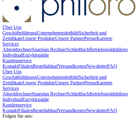
Über Uns
Geschäftsführung
Unternehmensleitbild
Sicherheit und
Zertifikate
Unsere Produkte
Unsere Partner
Presse
Karriere
Services
Altgoldrechner
Sparplan Rechner
Schließfach
Betriebsgold
philoro
Individual
Enzyklopädie
Kundenservice
Kontakt
Filialen
Bestellablauf
Versandkosten
Newsletter
FAQ
Über Uns
Geschäftsführung
Unternehmensleitbild
Sicherheit und
Zertifikate
Unsere Produkte
Unsere Partner
Presse
Karriere
Services
Altgoldrechner
Sparplan Rechner
Schließfach
Betriebsgold
philoro
Individual
Enzyklopädie
Kundenservice
Kontakt
Filialen
Bestellablauf
Versandkosten
Newsletter
FAQ
Folgen Sie uns: