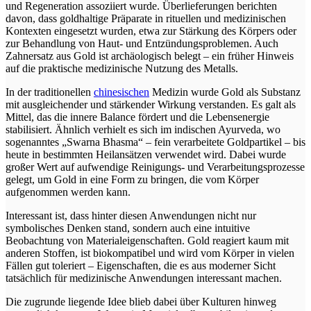
und Regeneration assoziiert wurde. Überlieferungen berichten
davon, dass goldhaltige Präparate in rituellen und medizinischen
Kontexten eingesetzt wurden, etwa zur Stärkung des Körpers oder
zur Behandlung von Haut- und Entzündungsproblemen. Auch
Zahnersatz aus Gold ist archäologisch belegt – ein früher Hinweis
auf die praktische medizinische Nutzung des Metalls.
In der traditionellen
chinesischen
Medizin wurde Gold als Substanz
mit ausgleichender und stärkender Wirkung verstanden. Es galt als
Mittel, das die innere Balance fördert und die Lebensenergie
stabilisiert. Ähnlich verhielt es sich im indischen Ayurveda, wo
sogenanntes „Swarna Bhasma“ – fein verarbeitete Goldpartikel – bis
heute in bestimmten Heilansätzen verwendet wird. Dabei wurde
großer Wert auf aufwendige Reinigungs- und Verarbeitungsprozesse
gelegt, um Gold in eine Form zu bringen, die vom Körper
aufgenommen werden kann.
Interessant ist, dass hinter diesen Anwendungen nicht nur
symbolisches Denken stand, sondern auch eine intuitive
Beobachtung von Materialeigenschaften. Gold reagiert kaum mit
anderen Stoffen, ist biokompatibel und wird vom Körper in vielen
Fällen gut toleriert – Eigenschaften, die es aus moderner Sicht
tatsächlich für medizinische Anwendungen interessant machen.
Die zugrunde liegende Idee blieb dabei über Kulturen hinweg