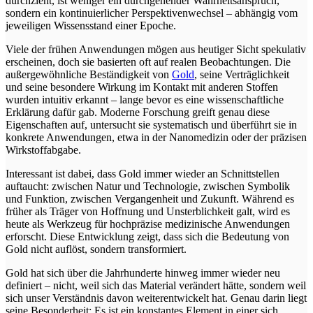
durchzieht, ist weniger ein durchgehender Wahrheitsanspruch,
sondern ein kontinuierlicher Perspektivenwechsel – abhängig vom
jeweiligen Wissensstand einer Epoche.
Viele der frühen Anwendungen mögen aus heutiger Sicht spekulativ
erscheinen, doch sie basierten oft auf realen Beobachtungen. Die
außergewöhnliche Beständigkeit von
Gold
, seine Verträglichkeit
und seine besondere Wirkung im Kontakt mit anderen Stoffen
wurden intuitiv erkannt – lange bevor es eine wissenschaftliche
Erklärung dafür gab. Moderne Forschung greift genau diese
Eigenschaften auf, untersucht sie systematisch und überführt sie in
konkrete Anwendungen, etwa in der Nanomedizin oder der präzisen
Wirkstoffabgabe.
Interessant ist dabei, dass Gold immer wieder an Schnittstellen
auftaucht: zwischen Natur und Technologie, zwischen Symbolik
und Funktion, zwischen Vergangenheit und Zukunft. Während es
früher als Träger von Hoffnung und Unsterblichkeit galt, wird es
heute als Werkzeug für hochpräzise medizinische Anwendungen
erforscht. Diese Entwicklung zeigt, dass sich die Bedeutung von
Gold nicht auflöst, sondern transformiert.
Gold hat sich über die Jahrhunderte hinweg immer wieder neu
definiert – nicht, weil sich das Material verändert hätte, sondern weil
sich unser Verständnis davon weiterentwickelt hat. Genau darin liegt
seine Besonderheit: Es ist ein konstantes Element in einer sich