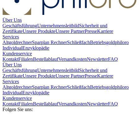
Über Uns
Geschäftsführung
Unternehmensleitbild
Sicherheit und
Zertifikate
Unsere Produkte
Unsere Partner
Presse
Karriere
Services
Altgoldrechner
Sparplan Rechner
Schließfach
Betriebsgold
philoro
Individual
Enzyklopädie
Kundenservice
Kontakt
Filialen
Bestellablauf
Versandkosten
Newsletter
FAQ
Über Uns
Geschäftsführung
Unternehmensleitbild
Sicherheit und
Zertifikate
Unsere Produkte
Unsere Partner
Presse
Karriere
Services
Altgoldrechner
Sparplan Rechner
Schließfach
Betriebsgold
philoro
Individual
Enzyklopädie
Kundenservice
Kontakt
Filialen
Bestellablauf
Versandkosten
Newsletter
FAQ
Folgen Sie uns: