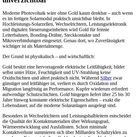
Moderne Photovoltaik wäre ohne Gold kaum denkbar – auch wenn
es im fertigen Solarmodul praktisch unsichtbar bleibt. In
Hochleistungs-Solarzellen, Wechselrichtern, Leistungselektronik
und digitalen Steuerungseinheiten wird Gold für feinste
Leiterbahnen, Bonding-Drähte, Steckkontakte und
Mikroverbindungen eingesetzt. Genau dort, wo Zuverlässigkeit
wichtiger ist als Materialmenge.
Der Grund ist physikalisch – und wirtschaftlich:
Gold besitzt eine hervorragende elektrische Leitfähigkeit, bildet
selbst unter Hitze, Feuchtigkeit und UV-Strahlung keine
Oxidschichten und altert praktisch nicht. Während
Silber
zwar
günstiger und leitfähiger ist, verliert es durch Oxidation und
Migration langfristig an Performance. Kupfer wiederum erfordert
aufwendige Schutzschichten. Gold hingegen liefert über 25 bis 30
Jahre hinweg konstante elektrische Eigenschaften – exakt die
Lebensdauer, auf die moderne Solaranlagen ausgelegt sind.
Besonders in Wechselrichtern und Leistungshalbleitern entscheidet
die Qualität der Kontaktmaterialien über Wirkungsgrad,
Wärmeentwicklung und Ausfallraten. Schon minimale
Kontaktverluste summieren sich über Milliarden Schaltzyklen zu