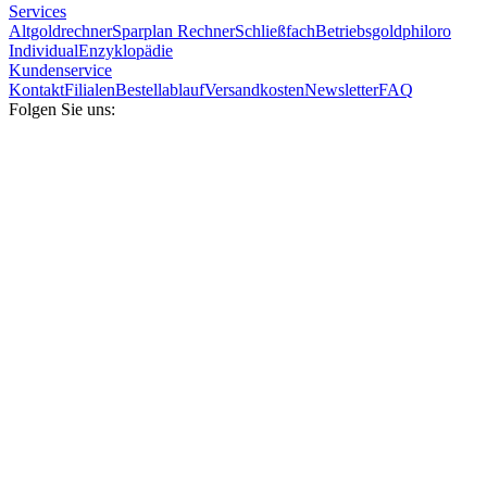
Services
Altgoldrechner
Sparplan Rechner
Schließfach
Betriebsgold
philoro
Individual
Enzyklopädie
Kundenservice
Kontakt
Filialen
Bestellablauf
Versandkosten
Newsletter
FAQ
Folgen Sie uns: