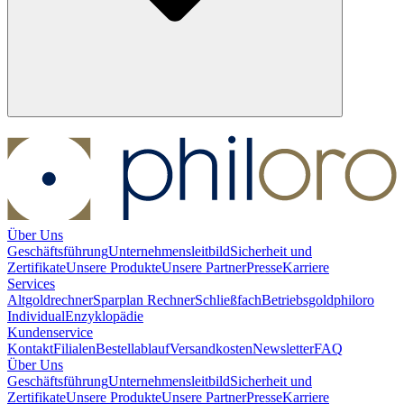
Über Uns
Geschäftsführung
Unternehmensleitbild
Sicherheit und
Zertifikate
Unsere Produkte
Unsere Partner
Presse
Karriere
Services
Altgoldrechner
Sparplan Rechner
Schließfach
Betriebsgold
philoro
Individual
Enzyklopädie
Kundenservice
Kontakt
Filialen
Bestellablauf
Versandkosten
Newsletter
FAQ
Über Uns
Geschäftsführung
Unternehmensleitbild
Sicherheit und
Zertifikate
Unsere Produkte
Unsere Partner
Presse
Karriere