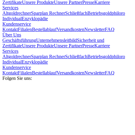
Zertifikate
Unsere Produkte
Unsere Partner
Presse
Karriere
Services
Altgoldrechner
Sparplan Rechner
Schließfach
Betriebsgold
philoro
Individual
Enzyklopädie
Kundenservice
Kontakt
Filialen
Bestellablauf
Versandkosten
Newsletter
FAQ
Über Uns
Geschäftsführung
Unternehmensleitbild
Sicherheit und
Zertifikate
Unsere Produkte
Unsere Partner
Presse
Karriere
Services
Altgoldrechner
Sparplan Rechner
Schließfach
Betriebsgold
philoro
Individual
Enzyklopädie
Kundenservice
Kontakt
Filialen
Bestellablauf
Versandkosten
Newsletter
FAQ
Folgen Sie uns: