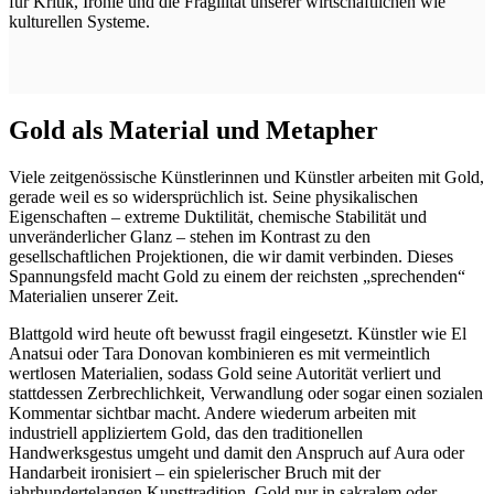
für Kritik, Ironie und die Fragilität unserer wirtschaftlichen wie
kulturellen Systeme.
Gold als Material und Metapher
Viele zeitgenössische Künstlerinnen und Künstler arbeiten mit Gold,
gerade weil es so widersprüchlich ist. Seine physikalischen
Eigenschaften – extreme Duktilität, chemische Stabilität und
unveränderlicher Glanz – stehen im Kontrast zu den
gesellschaftlichen Projektionen, die wir damit verbinden. Dieses
Spannungsfeld macht Gold zu einem der reichsten „sprechenden“
Materialien unserer Zeit.
Blattgold wird heute oft bewusst fragil eingesetzt. Künstler wie El
Anatsui oder Tara Donovan kombinieren es mit vermeintlich
wertlosen Materialien, sodass Gold seine Autorität verliert und
stattdessen Zerbrechlichkeit, Verwandlung oder sogar einen sozialen
Kommentar sichtbar macht. Andere wiederum arbeiten mit
industriell appliziertem Gold, das den traditionellen
Handwerksgestus umgeht und damit den Anspruch auf Aura oder
Handarbeit ironisiert – ein spielerischer Bruch mit der
jahrhundertelangen Kunsttradition, Gold nur in sakralem oder