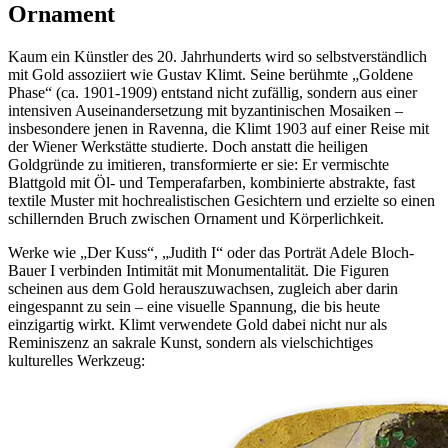
Ornament
Kaum ein Künstler des 20. Jahrhunderts wird so selbstverständlich
mit Gold assoziiert wie Gustav Klimt. Seine berühmte „Goldene
Phase“ (ca. 1901-1909) entstand nicht zufällig, sondern aus einer
intensiven Auseinandersetzung mit byzantinischen Mosaiken –
insbesondere jenen in Ravenna, die Klimt 1903 auf einer Reise mit
der Wiener Werkstätte studierte. Doch anstatt die heiligen
Goldgründe zu imitieren, transformierte er sie: Er vermischte
Blattgold mit Öl- und Temperafarben, kombinierte abstrakte, fast
textile Muster mit hochrealistischen Gesichtern und erzielte so einen
schillernden Bruch zwischen Ornament und Körperlichkeit.
Werke wie „Der Kuss“, „Judith I“ oder das Porträt Adele Bloch-
Bauer I verbinden Intimität mit Monumentalität. Die Figuren
scheinen aus dem Gold herauszuwachsen, zugleich aber darin
eingespannt zu sein – eine visuelle Spannung, die bis heute
einzigartig wirkt. Klimt verwendete Gold dabei nicht nur als
Reminiszenz an sakrale Kunst, sondern als vielschichtiges
kulturelles Werkzeug: