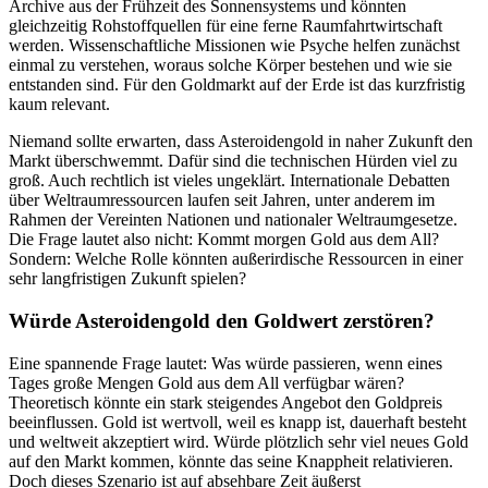
Archive aus der Frühzeit des Sonnensystems und könnten
gleichzeitig Rohstoffquellen für eine ferne Raumfahrtwirtschaft
werden. Wissenschaftliche Missionen wie Psyche helfen zunächst
einmal zu verstehen, woraus solche Körper bestehen und wie sie
entstanden sind. Für den Goldmarkt auf der Erde ist das kurzfristig
kaum relevant.
Niemand sollte erwarten, dass Asteroidengold in naher Zukunft den
Markt überschwemmt. Dafür sind die technischen Hürden viel zu
groß. Auch rechtlich ist vieles ungeklärt. Internationale Debatten
über Weltraumressourcen laufen seit Jahren, unter anderem im
Rahmen der Vereinten Nationen und nationaler Weltraumgesetze.
Die Frage lautet also nicht: Kommt morgen Gold aus dem All?
Sondern: Welche Rolle könnten außerirdische Ressourcen in einer
sehr langfristigen Zukunft spielen?
Würde Asteroidengold den Goldwert zerstören?
Eine spannende Frage lautet: Was würde passieren, wenn eines
Tages große Mengen Gold aus dem All verfügbar wären?
Theoretisch könnte ein stark steigendes Angebot den Goldpreis
beeinflussen. Gold ist wertvoll, weil es knapp ist, dauerhaft besteht
und weltweit akzeptiert wird. Würde plötzlich sehr viel neues Gold
auf den Markt kommen, könnte das seine Knappheit relativieren.
Doch dieses Szenario ist auf absehbare Zeit äußerst