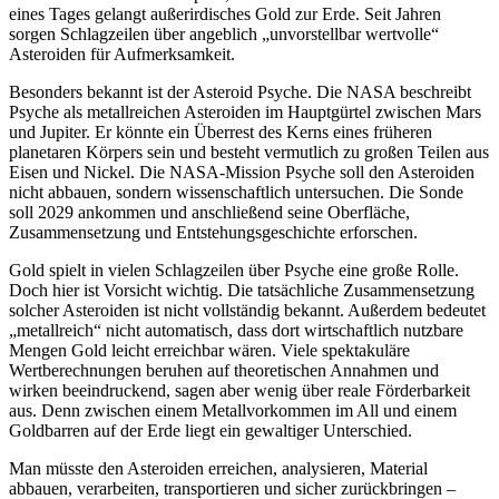
eines Tages gelangt außerirdisches Gold zur Erde. Seit Jahren
sorgen Schlagzeilen über angeblich „unvorstellbar wertvolle“
Asteroiden für Aufmerksamkeit.
Besonders bekannt ist der Asteroid Psyche. Die NASA beschreibt
Psyche als metallreichen Asteroiden im Hauptgürtel zwischen Mars
und Jupiter. Er könnte ein Überrest des Kerns eines früheren
planetaren Körpers sein und besteht vermutlich zu großen Teilen aus
Eisen und Nickel. Die NASA-Mission Psyche soll den Asteroiden
nicht abbauen, sondern wissenschaftlich untersuchen. Die Sonde
soll 2029 ankommen und anschließend seine Oberfläche,
Zusammensetzung und Entstehungsgeschichte erforschen.
Gold spielt in vielen Schlagzeilen über Psyche eine große Rolle.
Doch hier ist Vorsicht wichtig. Die tatsächliche Zusammensetzung
solcher Asteroiden ist nicht vollständig bekannt. Außerdem bedeutet
„metallreich“ nicht automatisch, dass dort wirtschaftlich nutzbare
Mengen Gold leicht erreichbar wären. Viele spektakuläre
Wertberechnungen beruhen auf theoretischen Annahmen und
wirken beeindruckend, sagen aber wenig über reale Förderbarkeit
aus. Denn zwischen einem Metallvorkommen im All und einem
Goldbarren auf der Erde liegt ein gewaltiger Unterschied.
Man müsste den Asteroiden erreichen, analysieren, Material
abbauen, verarbeiten, transportieren und sicher zurückbringen –