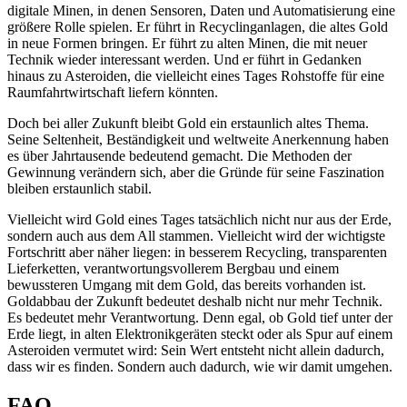
digitale Minen, in denen Sensoren, Daten und Automatisierung eine
größere Rolle spielen. Er führt in Recyclinganlagen, die altes Gold
in neue Formen bringen. Er führt zu alten Minen, die mit neuer
Technik wieder interessant werden. Und er führt in Gedanken
hinaus zu Asteroiden, die vielleicht eines Tages Rohstoffe für eine
Raumfahrtwirtschaft liefern könnten.
Doch bei aller Zukunft bleibt Gold ein erstaunlich altes Thema.
Seine Seltenheit, Beständigkeit und weltweite Anerkennung haben
es über Jahrtausende bedeutend gemacht. Die Methoden der
Gewinnung verändern sich, aber die Gründe für seine Faszination
bleiben erstaunlich stabil.
Vielleicht wird Gold eines Tages tatsächlich nicht nur aus der Erde,
sondern auch aus dem All stammen. Vielleicht wird der wichtigste
Fortschritt aber näher liegen: in besserem Recycling, transparenten
Lieferketten, verantwortungsvollerem Bergbau und einem
bewussteren Umgang mit dem Gold, das bereits vorhanden ist.
Goldabbau der Zukunft bedeutet deshalb nicht nur mehr Technik.
Es bedeutet mehr Verantwortung. Denn egal, ob Gold tief unter der
Erde liegt, in alten Elektronikgeräten steckt oder als Spur auf einem
Asteroiden vermutet wird: Sein Wert entsteht nicht allein dadurch,
dass wir es finden. Sondern auch dadurch, wie wir damit umgehen.
FAQ