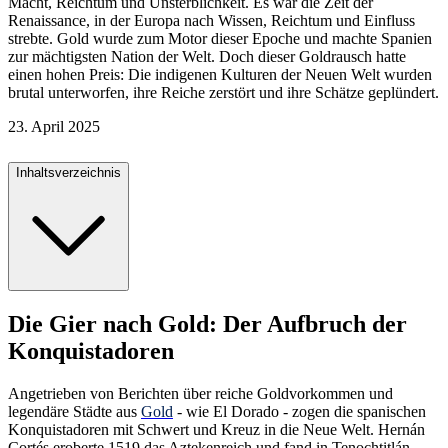
Macht, Reichtum und Unsterblichkeit. Es war die Zeit der
Renaissance, in der Europa nach Wissen, Reichtum und Einfluss
strebte. Gold wurde zum Motor dieser Epoche und machte Spanien
zur mächtigsten Nation der Welt. Doch dieser Goldrausch hatte
einen hohen Preis: Die indigenen Kulturen der Neuen Welt wurden
brutal unterworfen, ihre Reiche zerstört und ihre Schätze geplündert.
23. April 2025
Inhaltsverzeichnis
Die Gier nach Gold: Der Aufbruch der
Konquistadoren
Angetrieben von Berichten über reiche Goldvorkommen und
legendäre Städte aus
Gold
- wie El Dorado - zogen die spanischen
Konquistadoren mit Schwert und Kreuz in die Neue Welt. Hernán
Cortés eroberte 1519 das Aztekenreich und fand in Tenochtitlán