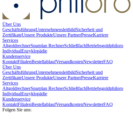
Über Uns
Geschäftsführung
Unternehmensleitbild
Sicherheit und
Zertifikate
Unsere Produkte
Unsere Partner
Presse
Karriere
Services
Altgoldrechner
Sparplan Rechner
Schließfach
Betriebsgold
philoro
Individual
Enzyklopädie
Kundenservice
Kontakt
Filialen
Bestellablauf
Versandkosten
Newsletter
FAQ
Über Uns
Geschäftsführung
Unternehmensleitbild
Sicherheit und
Zertifikate
Unsere Produkte
Unsere Partner
Presse
Karriere
Services
Altgoldrechner
Sparplan Rechner
Schließfach
Betriebsgold
philoro
Individual
Enzyklopädie
Kundenservice
Kontakt
Filialen
Bestellablauf
Versandkosten
Newsletter
FAQ
Folgen Sie uns: