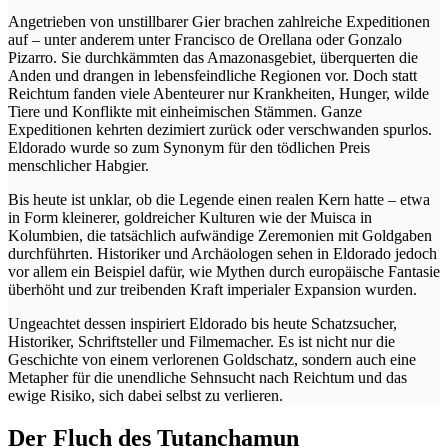
Angetrieben von unstillbarer Gier brachen zahlreiche Expeditionen
auf – unter anderem unter Francisco de Orellana oder Gonzalo
Pizarro. Sie durchkämmten das Amazonasgebiet, überquerten die
Anden und drangen in lebensfeindliche Regionen vor. Doch statt
Reichtum fanden viele Abenteurer nur Krankheiten, Hunger, wilde
Tiere und Konflikte mit einheimischen Stämmen. Ganze
Expeditionen kehrten dezimiert zurück oder verschwanden spurlos.
Eldorado wurde so zum Synonym für den tödlichen Preis
menschlicher Habgier.
Bis heute ist unklar, ob die Legende einen realen Kern hatte – etwa
in Form kleinerer, goldreicher Kulturen wie der Muisca in
Kolumbien, die tatsächlich aufwändige Zeremonien mit Goldgaben
durchführten. Historiker und Archäologen sehen in Eldorado jedoch
vor allem ein Beispiel dafür, wie Mythen durch europäische Fantasie
überhöht und zur treibenden Kraft imperialer Expansion wurden.
Ungeachtet dessen inspiriert Eldorado bis heute Schatzsucher,
Historiker, Schriftsteller und Filmemacher. Es ist nicht nur die
Geschichte von einem verlorenen Goldschatz, sondern auch eine
Metapher für die unendliche Sehnsucht nach Reichtum und das
ewige Risiko, sich dabei selbst zu verlieren.
Der Fluch des Tutanchamun