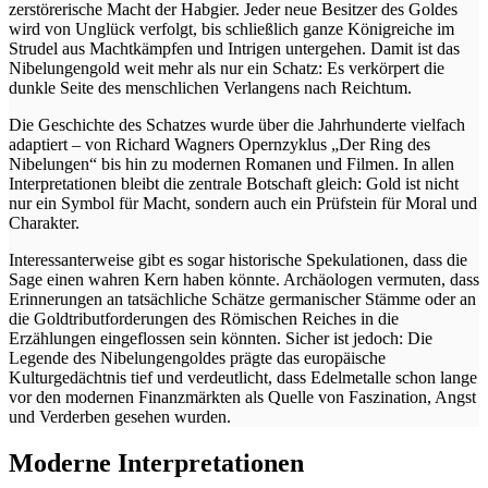
zerstörerische Macht der Habgier. Jeder neue Besitzer des Goldes
wird von Unglück verfolgt, bis schließlich ganze Königreiche im
Strudel aus Machtkämpfen und Intrigen untergehen. Damit ist das
Nibelungengold weit mehr als nur ein Schatz: Es verkörpert die
dunkle Seite des menschlichen Verlangens nach Reichtum.
Die Geschichte des Schatzes wurde über die Jahrhunderte vielfach
adaptiert – von Richard Wagners Opernzyklus „Der Ring des
Nibelungen“ bis hin zu modernen Romanen und Filmen. In allen
Interpretationen bleibt die zentrale Botschaft gleich: Gold ist nicht
nur ein Symbol für Macht, sondern auch ein Prüfstein für Moral und
Charakter.
Interessanterweise gibt es sogar historische Spekulationen, dass die
Sage einen wahren Kern haben könnte. Archäologen vermuten, dass
Erinnerungen an tatsächliche Schätze germanischer Stämme oder an
die Goldtributforderungen des Römischen Reiches in die
Erzählungen eingeflossen sein könnten. Sicher ist jedoch: Die
Legende des Nibelungengoldes prägte das europäische
Kulturgedächtnis tief und verdeutlicht, dass Edelmetalle schon lange
vor den modernen Finanzmärkten als Quelle von Faszination, Angst
und Verderben gesehen wurden.
Moderne Interpretationen