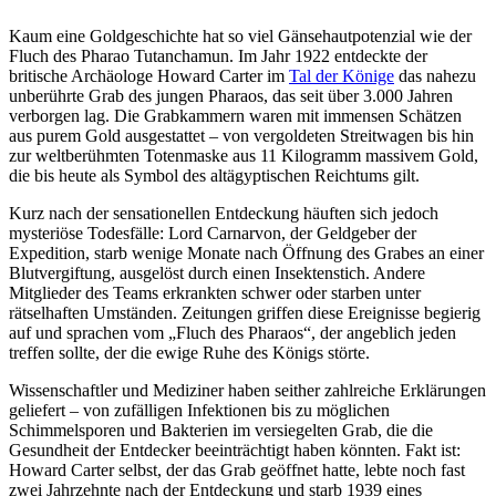
Kaum eine Goldgeschichte hat so viel Gänsehautpotenzial wie der
Fluch des Pharao Tutanchamun. Im Jahr 1922 entdeckte der
britische Archäologe Howard Carter im
Tal der Könige
das nahezu
unberührte Grab des jungen Pharaos, das seit über 3.000 Jahren
verborgen lag. Die Grabkammern waren mit immensen Schätzen
aus purem Gold ausgestattet – von vergoldeten Streitwagen bis hin
zur weltberühmten Totenmaske aus 11 Kilogramm massivem Gold,
die bis heute als Symbol des altägyptischen Reichtums gilt.
Kurz nach der sensationellen Entdeckung häuften sich jedoch
mysteriöse Todesfälle: Lord Carnarvon, der Geldgeber der
Expedition, starb wenige Monate nach Öffnung des Grabes an einer
Blutvergiftung, ausgelöst durch einen Insektenstich. Andere
Mitglieder des Teams erkrankten schwer oder starben unter
rätselhaften Umständen. Zeitungen griffen diese Ereignisse begierig
auf und sprachen vom „Fluch des Pharaos“, der angeblich jeden
treffen sollte, der die ewige Ruhe des Königs störte.
Wissenschaftler und Mediziner haben seither zahlreiche Erklärungen
geliefert – von zufälligen Infektionen bis zu möglichen
Schimmelsporen und Bakterien im versiegelten Grab, die die
Gesundheit der Entdecker beeinträchtigt haben könnten. Fakt ist:
Howard Carter selbst, der das Grab geöffnet hatte, lebte noch fast
zwei Jahrzehnte nach der Entdeckung und starb 1939 eines