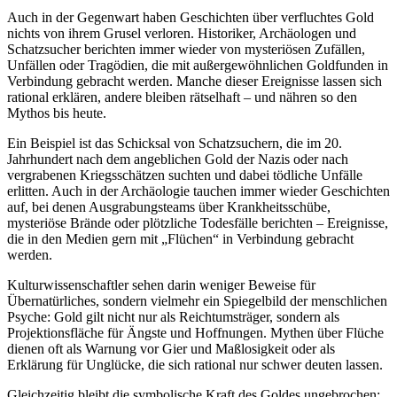
Auch in der Gegenwart haben Geschichten über verfluchtes Gold
nichts von ihrem Grusel verloren. Historiker, Archäologen und
Schatzsucher berichten immer wieder von mysteriösen Zufällen,
Unfällen oder Tragödien, die mit außergewöhnlichen Goldfunden in
Verbindung gebracht werden. Manche dieser Ereignisse lassen sich
rational erklären, andere bleiben rätselhaft – und nähren so den
Mythos bis heute.
Ein Beispiel ist das Schicksal von Schatzsuchern, die im 20.
Jahrhundert nach dem angeblichen Gold der Nazis oder nach
vergrabenen Kriegsschätzen suchten und dabei tödliche Unfälle
erlitten. Auch in der Archäologie tauchen immer wieder Geschichten
auf, bei denen Ausgrabungsteams über Krankheitsschübe,
mysteriöse Brände oder plötzliche Todesfälle berichten – Ereignisse,
die in den Medien gern mit „Flüchen“ in Verbindung gebracht
werden.
Kulturwissenschaftler sehen darin weniger Beweise für
Übernatürliches, sondern vielmehr ein Spiegelbild der menschlichen
Psyche: Gold gilt nicht nur als Reichtumsträger, sondern als
Projektionsfläche für Ängste und Hoffnungen. Mythen über Flüche
dienen oft als Warnung vor Gier und Maßlosigkeit oder als
Erklärung für Unglücke, die sich rational nur schwer deuten lassen.
Gleichzeitig bleibt die symbolische Kraft des Goldes ungebrochen: