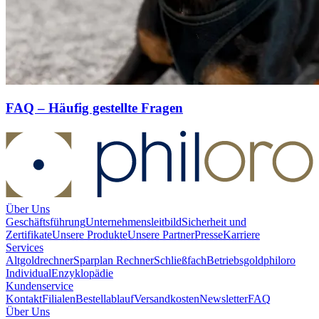
FAQ – Häufig gestellte Fragen
Über Uns
Geschäftsführung
Unternehmensleitbild
Sicherheit und
Zertifikate
Unsere Produkte
Unsere Partner
Presse
Karriere
Services
Altgoldrechner
Sparplan Rechner
Schließfach
Betriebsgold
philoro
Individual
Enzyklopädie
Kundenservice
Kontakt
Filialen
Bestellablauf
Versandkosten
Newsletter
FAQ
Über Uns