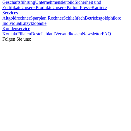
Geschäftsführung
Unternehmensleitbild
Sicherheit und
Zertifikate
Unsere Produkte
Unsere Partner
Presse
Karriere
Services
Altgoldrechner
Sparplan Rechner
Schließfach
Betriebsgold
philoro
Individual
Enzyklopädie
Kundenservice
Kontakt
Filialen
Bestellablauf
Versandkosten
Newsletter
FAQ
Folgen Sie uns: