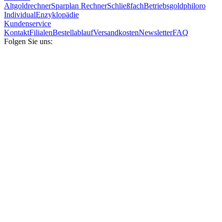
Altgoldrechner
Sparplan Rechner
Schließfach
Betriebsgold
philoro
Individual
Enzyklopädie
Kundenservice
Kontakt
Filialen
Bestellablauf
Versandkosten
Newsletter
FAQ
Folgen Sie uns: