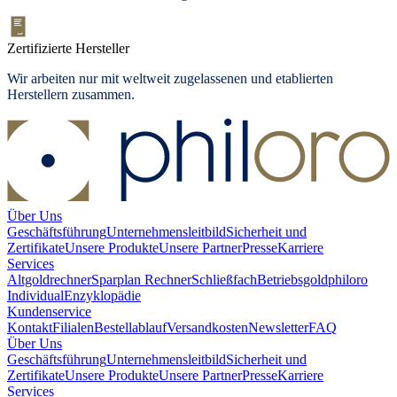
Zertifizierte Hersteller
Wir arbeiten nur mit weltweit zugelassenen und etablierten
Herstellern zusammen.
Über Uns
Geschäftsführung
Unternehmensleitbild
Sicherheit und
Zertifikate
Unsere Produkte
Unsere Partner
Presse
Karriere
Services
Altgoldrechner
Sparplan Rechner
Schließfach
Betriebsgold
philoro
Individual
Enzyklopädie
Kundenservice
Kontakt
Filialen
Bestellablauf
Versandkosten
Newsletter
FAQ
Über Uns
Geschäftsführung
Unternehmensleitbild
Sicherheit und
Zertifikate
Unsere Produkte
Unsere Partner
Presse
Karriere
Services