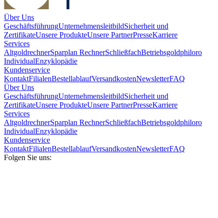
Über Uns
Geschäftsführung
Unternehmensleitbild
Sicherheit und
Zertifikate
Unsere Produkte
Unsere Partner
Presse
Karriere
Services
Altgoldrechner
Sparplan Rechner
Schließfach
Betriebsgold
philoro
Individual
Enzyklopädie
Kundenservice
Kontakt
Filialen
Bestellablauf
Versandkosten
Newsletter
FAQ
Über Uns
Geschäftsführung
Unternehmensleitbild
Sicherheit und
Zertifikate
Unsere Produkte
Unsere Partner
Presse
Karriere
Services
Altgoldrechner
Sparplan Rechner
Schließfach
Betriebsgold
philoro
Individual
Enzyklopädie
Kundenservice
Kontakt
Filialen
Bestellablauf
Versandkosten
Newsletter
FAQ
Folgen Sie uns: