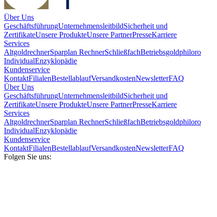
Über Uns
Geschäftsführung
Unternehmensleitbild
Sicherheit und
Zertifikate
Unsere Produkte
Unsere Partner
Presse
Karriere
Services
Altgoldrechner
Sparplan Rechner
Schließfach
Betriebsgold
philoro
Individual
Enzyklopädie
Kundenservice
Kontakt
Filialen
Bestellablauf
Versandkosten
Newsletter
FAQ
Über Uns
Geschäftsführung
Unternehmensleitbild
Sicherheit und
Zertifikate
Unsere Produkte
Unsere Partner
Presse
Karriere
Services
Altgoldrechner
Sparplan Rechner
Schließfach
Betriebsgold
philoro
Individual
Enzyklopädie
Kundenservice
Kontakt
Filialen
Bestellablauf
Versandkosten
Newsletter
FAQ
Folgen Sie uns: