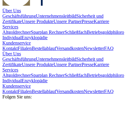
Über Uns
Geschäftsführung
Unternehmensleitbild
Sicherheit und
Zertifikate
Unsere Produkte
Unsere Partner
Presse
Karriere
Services
Altgoldrechner
Sparplan Rechner
Schließfach
Betriebsgold
philoro
Individual
Enzyklopädie
Kundenservice
Kontakt
Filialen
Bestellablauf
Versandkosten
Newsletter
FAQ
Über Uns
Geschäftsführung
Unternehmensleitbild
Sicherheit und
Zertifikate
Unsere Produkte
Unsere Partner
Presse
Karriere
Services
Altgoldrechner
Sparplan Rechner
Schließfach
Betriebsgold
philoro
Individual
Enzyklopädie
Kundenservice
Kontakt
Filialen
Bestellablauf
Versandkosten
Newsletter
FAQ
Folgen Sie uns: