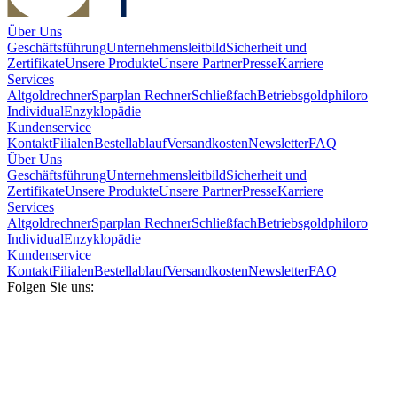
Über Uns
Geschäftsführung
Unternehmensleitbild
Sicherheit und
Zertifikate
Unsere Produkte
Unsere Partner
Presse
Karriere
Services
Altgoldrechner
Sparplan Rechner
Schließfach
Betriebsgold
philoro
Individual
Enzyklopädie
Kundenservice
Kontakt
Filialen
Bestellablauf
Versandkosten
Newsletter
FAQ
Über Uns
Geschäftsführung
Unternehmensleitbild
Sicherheit und
Zertifikate
Unsere Produkte
Unsere Partner
Presse
Karriere
Services
Altgoldrechner
Sparplan Rechner
Schließfach
Betriebsgold
philoro
Individual
Enzyklopädie
Kundenservice
Kontakt
Filialen
Bestellablauf
Versandkosten
Newsletter
FAQ
Folgen Sie uns: